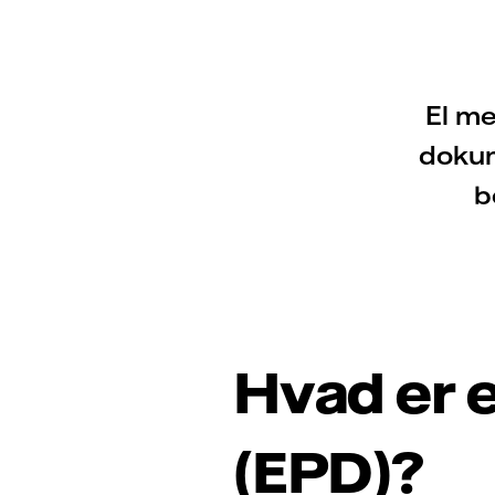
El me
dokum
b
Hvad er 
(EPD)?