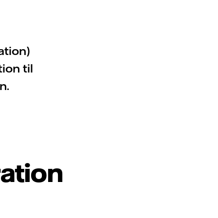
ation)
on til
n.
ation