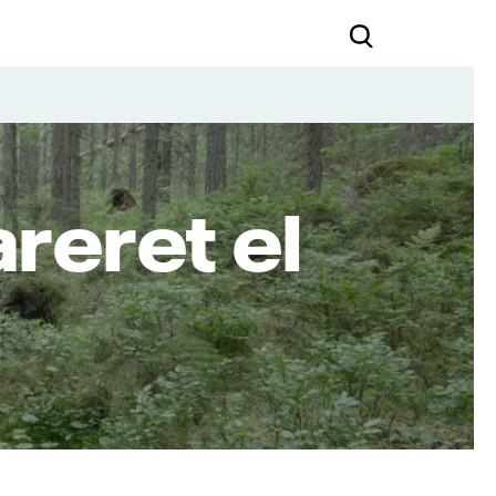
reret el
l