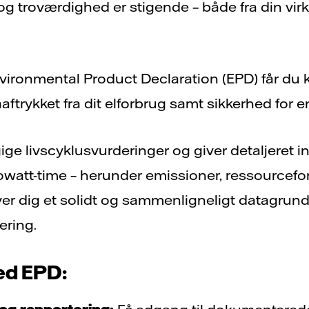
 og troværdighed er stigende – både fra din v
ironmental Product Declaration (EPD) får du kla
ftrykket fra dit elforbrug samt sikkerhed for 
 livscyklusvurderinger og giver detaljeret in
lowatt-time – herunder emissioner, ressourcef
er dig et solidt og sammenligneligt datagrundl
ring.
ed EPD: