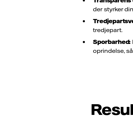
Transparens 
der styrker d
Tredjepartsve
tredjepart.
Sporbarhed:
oprindelse, så
Resul