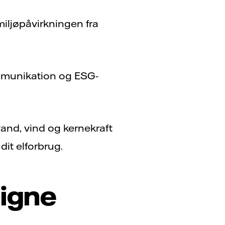
iljøpåvirkningen fra
mmunikation og ESG-
vand, vind og kernekraft
it elforbrug.
ligne