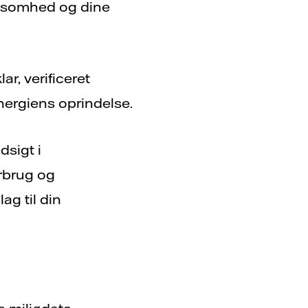
irksomhed og dine
r, verificeret
energiens oprindelse.
dsigt i
orbrug og
ag til din