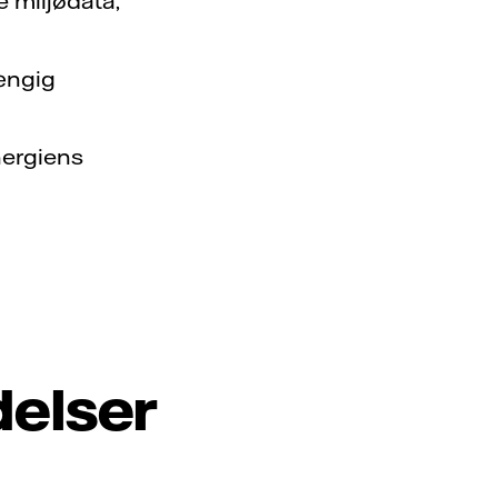
 miljødata,
hængig
nergiens
delser