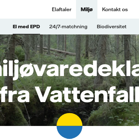
Elaftaler
Miljø
Kontakt os
El med EPD
24/7-matchning
Biodiversitet
iljøvaredekla
fra Vattenfal