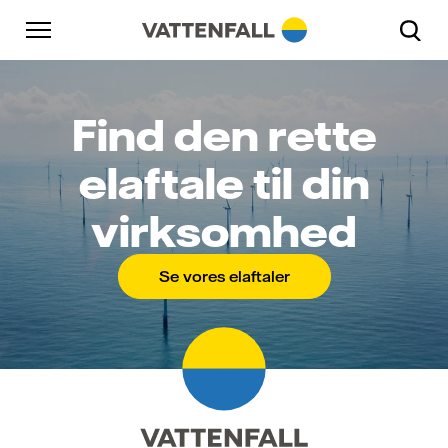
Skift til indhold
Gå til hovednavigation
Gå til sidefod
Gå til hovednavigation
Find den rette
elaftale til din
virksomhed
Se vores elaftaler