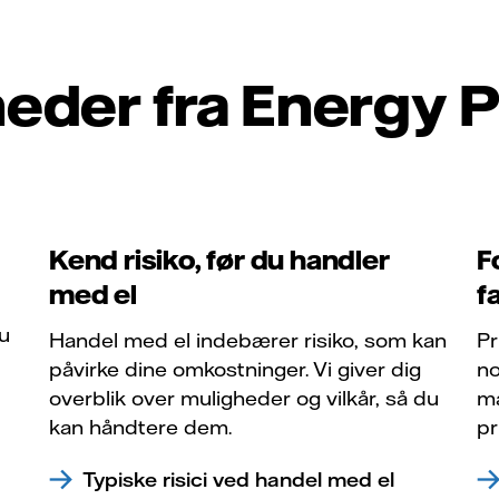
eder fra Energy P
Kend risiko, før du handler
F
med el
f
du
Handel med el indebærer risiko, som kan
Pr
påvirke dine omkostninger. Vi giver dig
no
overblik over muligheder og vilkår, så du
ma
kan håndtere dem.
pr
Typiske risici ved handel med el