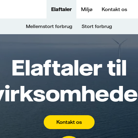
Elaftaler
Miljø
Kontakt os
Mellemstort forbrug
Stort forbrug
Elaftaler til
virksomhede
Kontakt os